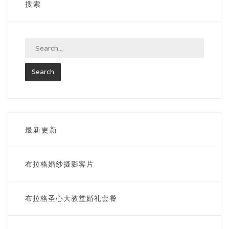
搜索
布拉格7小时套餐
最浪漫白城堡套餐
婚礼套餐
蜜月套餐
最新更新
萨尔瓦托教堂婚礼
布拉格婚纱摄影客片
布拉格圣尼古拉教堂婚礼
联系我们
布拉格圣心大教堂婚礼
布拉格圣心大教堂婚礼套餐