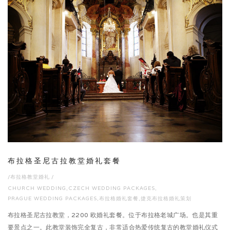
布拉格圣尼古拉教堂婚礼套餐
/
布拉格教堂婚礼
/
CHURCH WEDDING
,
CZECH WEDDING PACKAGES
,
PRAGUE WEDDING PACKAGES
,
布拉格婚礼套餐
,
捷克布拉格婚礼策划
布拉格圣尼古拉教堂，2200 欧婚礼套餐。位于布拉格老城广场。也是其重
要景点之一。此教堂装饰完全复古，非常适合热爱传统复古的教堂婚礼仪式