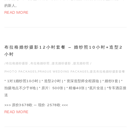
的新人。
READ MORE
布拉格婚纱摄影12小时套餐 – 婚纱照10小时+造型2
小时
/
布拉格婚纱摄影
,
布拉格婚纱照
,
捷克婚纱摄影
,
捷克婚纱照
/
PHOTO PACKAGES
,
PRAGUE WEDDING PACKAGES
,
捷克布拉格婚纱摄影套餐
* 1对1婚纱照10小时 | * 造型2小时 | * 资深造型师全程跟妆 | * 婚纱3套 | *
拍摄地点不少于8地 | * 原片〉500张 | * 精修40张 | *底片全送 | *专车酒店接
送
>>> 原价3678欧 — 现价· 2578欧 <<<
READ MORE