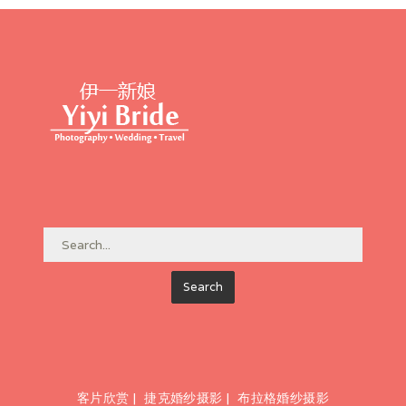
布拉格7小时套餐
最浪漫白城堡套餐
婚礼套餐
蜜月套餐
萨尔瓦托教堂婚礼
布拉格圣尼古拉教堂婚礼
联系我们
布拉格圣心大教堂婚礼
客片欣赏
|
捷克婚纱摄影
|
布拉格婚纱摄影