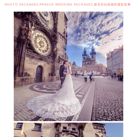
布拉格7小时套餐
PHOTO PACKAGES
,
PRAGUE WEDDING PACKAGES
,
捷克布拉格婚纱摄影套餐
最浪漫白城堡套餐
婚礼套餐
蜜月套餐
萨尔瓦托教堂婚礼
布拉格圣尼古拉教堂婚礼
联系我们
布拉格圣心大教堂婚礼