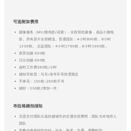
可选附加费用
摄像服务（MV/微电影/花絮）- 全程双机摄像，成品小微电
影。所有原片全部赠送。普通团队：4小时890欧，8小时
1300欧。 总监团队：4小时1790欧，8小时1990欧。
夜景拍摄 600欧
日出拍摄 600欧
超时工作费280欧/小时
婚拍车租赁：马车/老爷车等按需预定
手捧花：150欧-250欧不等
婚纱：350欧/增加一件
布拉格婚拍须知
无需支付团队往返拍摄城市的交通住宿费用，团队为本地华人
团队
套餐内服务时间包括：化妆、换装、交通、用餐时间