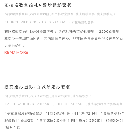
布拉格教堂婚礼&婚纱摄影套餐
/
布拉格婚纱摄影
,
布拉格婚纱照
,
布拉格教堂婚礼
,
捷克婚纱摄影
,
捷克婚纱照
/
CHURCH WEDDING
,
PHOTO PACKAGES
,
布拉格婚礼套餐
布拉格教堂婚礼&婚纱摄影套餐： 萨尔瓦托教堂婚礼套餐 – 2200欧套餐。
教堂位于老城广场附近，其内部简单神圣。非常适合喜爱简朴但又神圣的新
人举行婚礼。
READ MORE
捷克婚纱摄影-白城堡婚纱套餐
/
布拉格婚纱摄影
,
布拉格婚纱照
,
捷克婚纱摄影
,
捷克婚纱照
/
CZECH WEDDING PACKAGES
,
PHOTO PACKAGES
,
捷克布拉格婚纱摄影套餐
* 捷克最浪漫的拍摄景点 | *1对1婚纱照6小时 |* 造型2小时 | * 资深造型师全
程跟妆 | * 婚纱2套 | * 专车来回3.5小时全包| * 原片〉350张 | * 精修30张 |
*底片全送