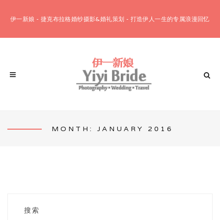
伊一新娘 - 捷克布拉格婚纱摄影&婚礼策划 - 打造伊人一生的专属浪漫回忆
MONTH: JANUARY 2016
客片欣赏
婚纱摄影套餐
布拉格12小时套餐
布拉格10小时套餐
搜索