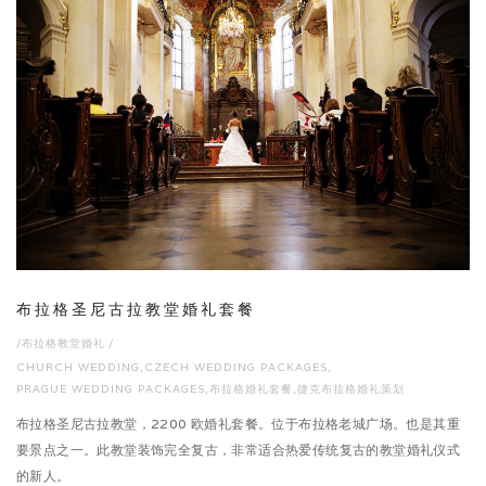
布拉格圣尼古拉教堂婚礼套餐
/
布拉格教堂婚礼
/
CHURCH WEDDING
,
CZECH WEDDING PACKAGES
,
PRAGUE WEDDING PACKAGES
,
布拉格婚礼套餐
,
捷克布拉格婚礼策划
布拉格圣尼古拉教堂，2200 欧婚礼套餐。位于布拉格老城广场。也是其重
要景点之一。此教堂装饰完全复古，非常适合热爱传统复古的教堂婚礼仪式
的新人。