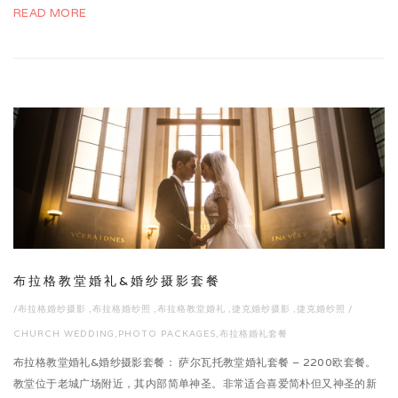
READ MORE
布拉格教堂婚礼&婚纱摄影套餐
/
布拉格婚纱摄影
,
布拉格婚纱照
,
布拉格教堂婚礼
,
捷克婚纱摄影
,
捷克婚纱照
/
CHURCH WEDDING
,
PHOTO PACKAGES
,
布拉格婚礼套餐
布拉格教堂婚礼&婚纱摄影套餐： 萨尔瓦托教堂婚礼套餐 – 2200欧套餐。
教堂位于老城广场附近，其内部简单神圣。非常适合喜爱简朴但又神圣的新